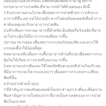
แต่เมื่อยังไม่สะดวกที่จะไปพบทันตแพทย์ เรามาดูวิธีการ
บรรเทาอาการปวดฟัน ที่สามารถทำได้ด้วยตนเอง ดังนี้
1.รับประทานยาแก้ปวด เพื่อลดอาการปวดชั่วคราว หลังจาก
อาการดีขึ้น อย่ารอให้ปวดอีก ควรไปพบทันตแพทย์เพื่อทำการ
หาต้นเหตุและรักษาอาการปวดฟัน
2.หลีกเลี่ยงการทานอาหารที่มีรสจัด เย็นจัดหรือร้อนจัด ที่อาจ
จะไปกระตุ้นให้มีอาการปวดเพิ่มมากขึ้น
3.ทานอาหารอ่อน เพื่อลดการกระทบกันของฟัน และควรใช้
แรงบดเคี้ยวให้น้อยที่สุด
4.พยายามหลีกเลี่ยงการเคี้ยวอาหารด้านที่ปวด เพื่อลดการกระ
ตุ้นไม่ให้เกิดอาการปวดที่รุนแรงมากขึ้น
5.พยายามแปรงฟันและใช้ไหมขัดฟันตามปกติ ส่วนในบริเวณ
ที่มีอาการปวด ก็ควรแปรงเบาๆ เพื่อลดการกระทบกระเทือน
ฟันซี่นั้น
6.บ้วนปากด้วยน้ำอุ่นๆ
7.ที่สำคัญ ควรพบทันตแพทย์เป็นประจำ ทุกๆ 6 เดือน เพื่อตรวจ
ฟันหาปัญหาภายในช่องปาก ที่อาจเป็นสาเหตุของอาการปวด
ฟันในอนาคต