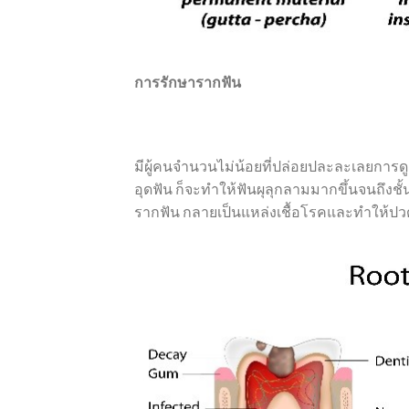
การรักษารากฟัน
มีผู้คนจำนวนไม่น้อยที่ปล่อยปละละเลยการด
อุดฟัน ก็จะทำให้ฟันผุลุกลามมากขึ้นจนถึงช
รากฟัน กลายเป็นแหล่งเชื้อโรคและทำให้