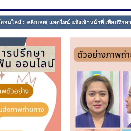
อนไลน์ :: คลิกเลย( แอดไลน์ แจ้งเจ้าหน้าที่ เพื่อปรึก